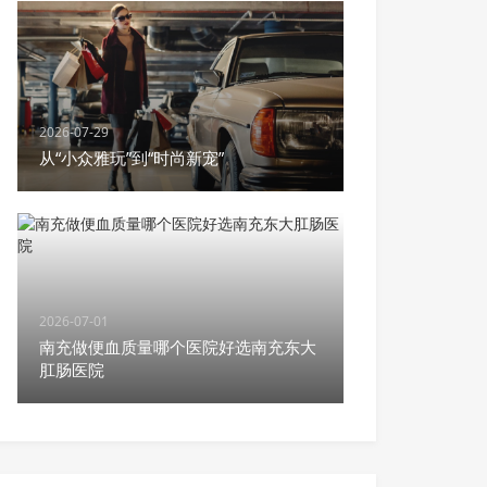
2026-07-29
从“小众雅玩”到“时尚新宠”
2026-07-01
南充做便血质量哪个医院好选南充东大
肛肠医院