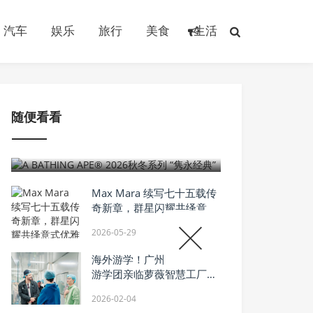
汽车
娱乐
旅行
美食
生活
随便看看
2026-07-31
A BATHING APE® 2026秋冬系列 “隽
永经典”
Max Mara 续写七十五载传
奇新章，群星闪耀共绎意式
优雅美学
2026-05-29
海外游学！广州国际美妆周
游学团亲临萝薇智慧工厂，
沉浸式溯源“中国智造”
2026-02-04