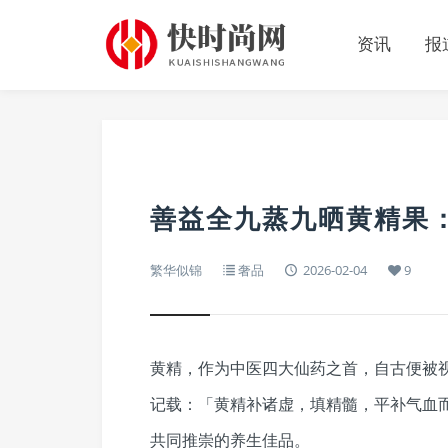
资讯
报
善益全九蒸九晒黄精果
繁华似锦
奢品
2026-02-04
9
黄精，作为中医四大仙药之首，自古便被
记载：「黄精补诸虚，填精髓，平补气血
共同推崇的养生佳品。