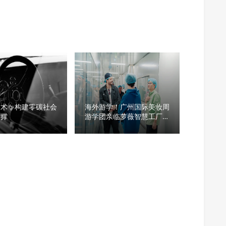
技术：构建零碳社会
海外游学！广州国际美妆周
支撑
游学团亲临萝薇智慧工厂，
沉浸式溯源“中国智造”