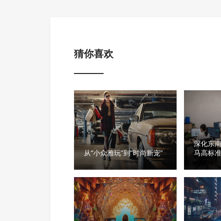
猜你喜欢
深化东南
从“小众雅玩”到“时尚新宠”
马高标
哲伊国
链协同