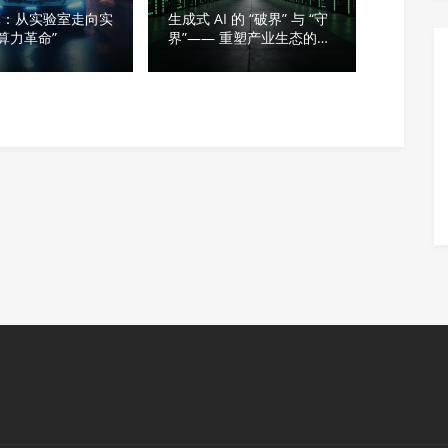
算：从实验室走向实
生成式 AI 的 “破界” 与 “守
“算力革命”
界”—— 重塑产业生态的双
重革命