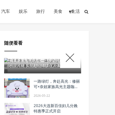
汽车
娱乐
旅行
美食
生活
随便看看
2026-02-11
花王开发出与无纺布一体化的超细纤维
积层片材 实现超细薄膜在人体上大面积
及活动部位的应用
一路绿灯，奔赴高光：修丽
可×奈娃家族高光主题咖啡
店于南昌大学暖心启幕
2026-05-22
2026大连新百佳妇儿分娩
特惠季正式开启