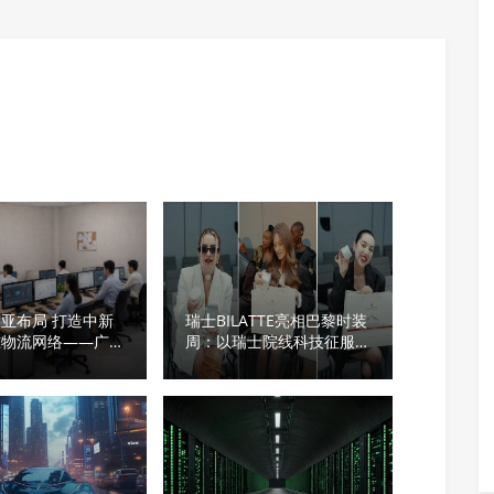
亚布局 打造中新
瑞士BILATTE亮相巴黎时装
准物流网络——广州
周：以瑞士院线科技征服秀
际物流助推全球供应
场，获好莱坞顶级化妆师挚
升级
荐