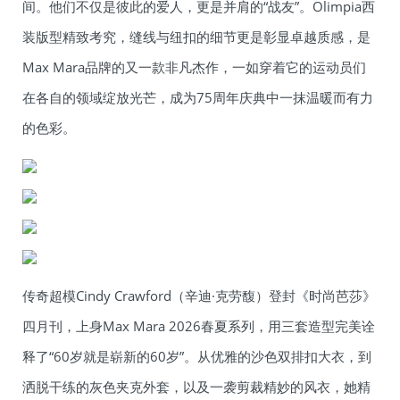
间。他们不仅是彼此的爱人，更是并肩的“战友”。Olimpia西
装版型精致考究，缝线与纽扣的细节更是彰显卓越质感，是
Max Mara品牌的又一款非凡杰作，一如穿着它的运动员们
在各自的领域绽放光芒，成为75周年庆典中一抹温暖而有力
的色彩。
传奇超模Cindy Crawford（辛迪·克劳馥）登封《时尚芭莎》
四月刊，上身Max Mara 2026春夏系列，用三套造型完美诠
释了“60岁就是崭新的60岁”。从优雅的沙色双排扣大衣，到
洒脱干练的灰色夹克外套，以及一袭剪裁精妙的风衣，她精