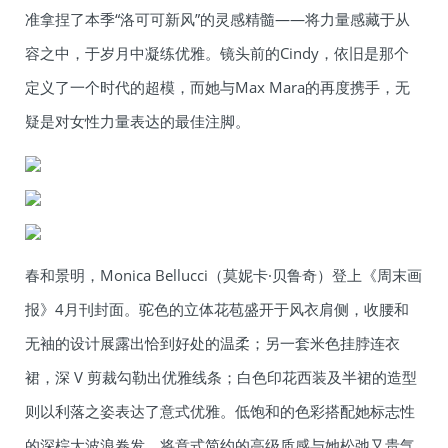
准拿捏了本季“洛可可新风”的灵感精髓——将力量感藏于从
容之中，于岁月中凝练优雅。镜头前的Cindy，依旧是那个
定义了一个时代的超模，而她与Max Mara的再度携手，无
疑是对女性力量表达的最佳注脚。
春和景明，Monica Bellucci（莫妮卡·贝鲁奇）登上《周末画
报》4月刊封面。驼色的立体花苞盛开于风衣肩侧，收腰和
无袖的设计展露出恰到好处的温柔；另一套米色挂脖连衣
裙，深 V 剪裁勾勒出优雅线条；白色印花西装及半裙的造型
则以利落之姿表达了意式优雅。低饱和的色彩搭配她标志性
的深棕大波浪卷发，将意式简约的高级质感与她松弛又贵气