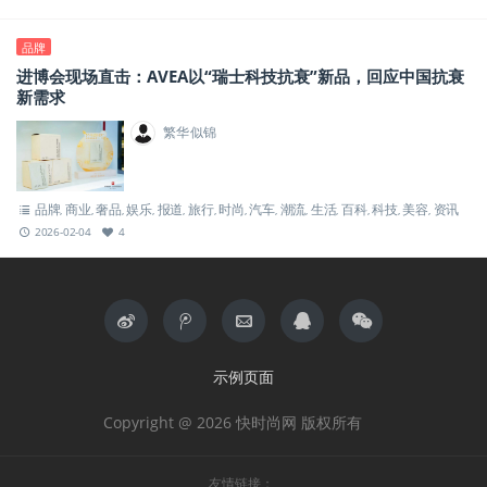
品牌
进博会现场直击：AVEA以“瑞士科技抗衰”新品，回应中国抗衰
新需求
繁华似锦
品牌
商业
奢品
娱乐
报道
旅行
时尚
汽车
潮流
生活
百科
科技
美容
资讯
,
,
,
,
,
,
,
,
,
,
,
,
,
2026-02-04
4
示例页面
Copyright @ 2026 快时尚网 版权所有
友情链接：