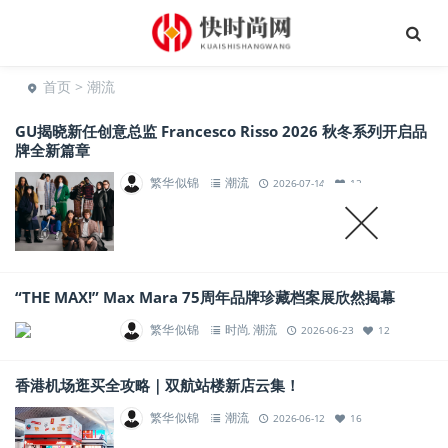
首页
> 潮流
GU揭晓新任创意总监 Francesco Risso 2026 秋冬系列开启品
牌全新篇章
繁华似锦
潮流
2026-07-14
12
“THE MAX!” Max Mara 75周年品牌珍藏档案展欣然揭幕
繁华似锦
时尚
潮流
,
2026-06-23
12
香港机场逛买全攻略｜双航站楼新店云集！
繁华似锦
潮流
2026-06-12
16