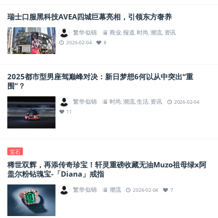
瑞士口服黑科技AVEA四城巨幕亮相，引领东方奢养
繁华似锦
商业
报道
时尚
潮流
资讯
,
,
,
,
2026-02-04
8
2025都市型男座驾巅峰对决：新日梦想6何以从中突出“重
围”？
繁华似锦
时尚
潮流
生活
资讯
,
,
,
2026-02-04
11
宝石
稀世双辉，再添传奇珍宝！轩灵重磅收藏无油Muzo祖母绿x阿
盖尔粉钻瑰宝-「Diana」戒指
繁华似锦
潮流
2026-02-04
7