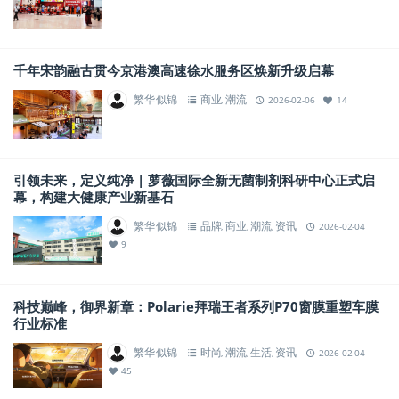
千年宋韵融古贯今京港澳高速徐水服务区焕新升级启幕
繁华似锦
商业
潮流
,
2026-02-06
14
引领未来，定义纯净 | 萝薇国际全新无菌制剂科研中心正式启
幕，构建大健康产业新基石
繁华似锦
品牌
商业
潮流
资讯
,
,
,
2026-02-04
9
科技巅峰，御界新章：Polarie拜瑞王者系列P70窗膜重塑车膜
行业标准
繁华似锦
时尚
潮流
生活
资讯
,
,
,
2026-02-04
45